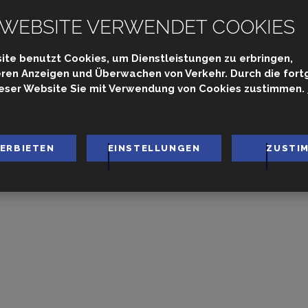
UTOMATIC CL-
 WEBSITE VERWENDET COOKIES
ite benutzt Cookies, um Dienstleistungen zu erbringen,
ieren Anzeigen und Überwachen von Verkehr. Durch die for
Startseite
SCHWIMMBECKEN UND TECHNOLOGIE
eser Website Sie mit Verwendung von Cookies zustimmen.
Pool anleitung
Dosierung, Solonisierung - Bayrol
Automatic CL-ph
VERBIETEN
EINSTELLUNGEN
ZUSTI