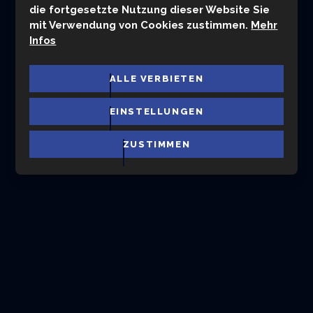
die fortgesetzte Nutzung dieser Website Sie
Startseite
SCHWIMMBECKEN UND TECHNOLOGIE
mit Verwendung von Cookies zustimmen.
Mehr
Pool anleitung
Gegenstromanlage
Fluvo
Infos
ALLE VERBIETEN
EINSTELLUNGEN
ZUSTIMMEN