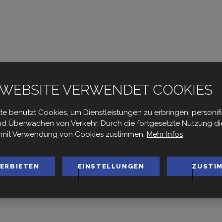
Xanas
 WEBSITE VERWENDET COOKIES
te benutzt Cookies, um Dienstleistungen zu erbringen, personifi
d Überwachen von Verkehr. Durch die fortgesetzte Nutzung di
artseite
SCHWIMMBECKEN UND TECHNOLOGIE
Pool anleitu
 mit Verwendung von Cookies zustimmen.
Mehr Infos
Gegenstromanlage
Fluvo
Xanas
VERBIETEN
EINSTELLUNGEN
ZUSTI